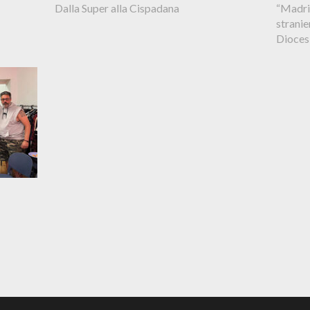
Dalla Super alla Cispadana
“Madri
stranie
Dioces