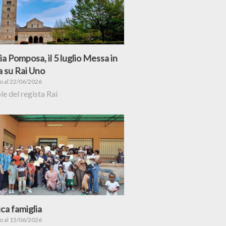
a Pomposa, il 5 luglio Messa in
a su Rai Uno
to al 22/06/2026
le del regista Rai
ca famiglia
to al 15/06/2026