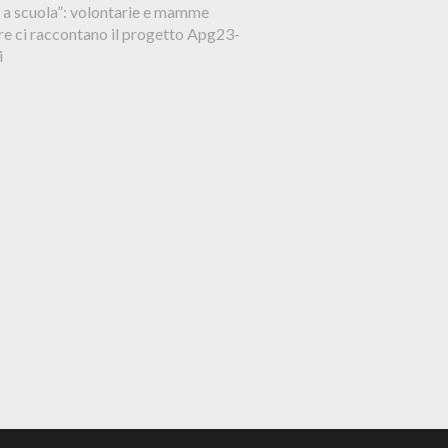
 a scuola”: volontarie e mamme
re ci raccontano il progetto Apg23-
i