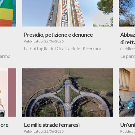
Presidio, petizione e denunce
Abbazi
Pubblicato al 22/06/2026
dirett
La battaglia del Grattacielo di Ferrara
Pubblica
isarmo
Le paro
tore
Le mille strade ferraresi
Un’uni
Pubblicato al 22/06/2026
Pubblica